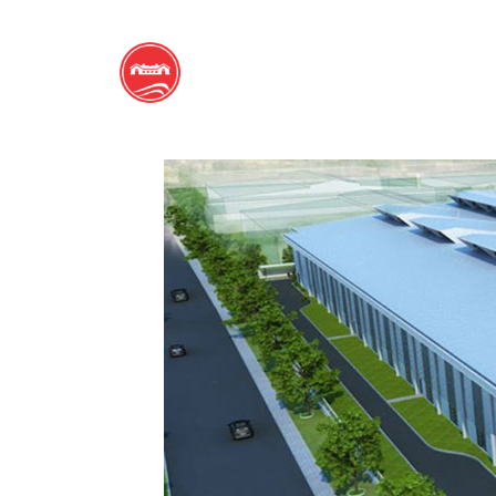
Skip
to
content