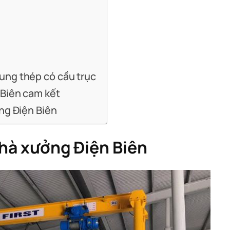
ung thép có cầu trục
 Biên cam kết
ng Điện Biên
nhà xưởng Điện Biên