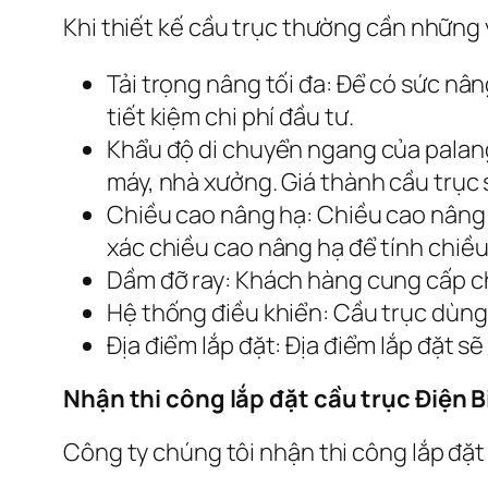
Khi thiết kế cầu trục thường cần những 
Tải trọng nâng tối đa: Để có sức n
tiết kiệm chi phí đầu tư.
Khẩu độ di chuyển ngang của palang
máy, nhà xưởng. Giá thành cầu trục 
Chiều cao nâng hạ: Chiều cao nâng 
xác chiều cao nâng hạ để tính chiều
Dầm đỡ ray: Khách hàng cung cấp ch
Hệ thống điều khiển: Cầu trục dùng
Địa điểm lắp đặt: Địa điểm lắp đặt sẽ
Nhận thi công lắp đặt cầu trục Điện B
Công ty chúng tôi nhận thi công lắp đặt 