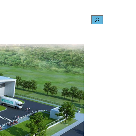
Search