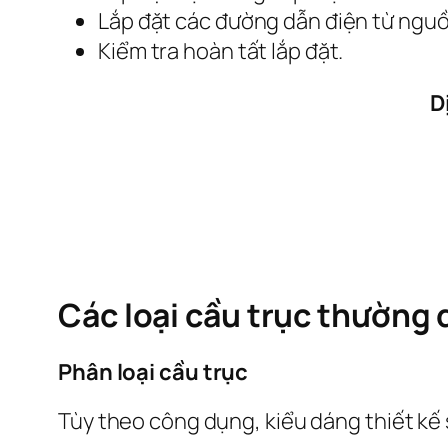
Lắp đặt các đường dẫn điện từ nguồ
Kiểm tra hoàn tất lắp đặt.
D
Các loại cầu trục thường
Phân loại cầu trục
Tùy theo công dụng, kiểu dáng thiết kế 