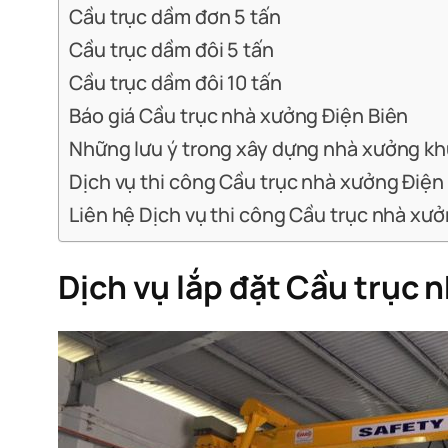
Cầu trục dầm đơn 5 tấn
Cầu trục dầm đôi 5 tấn
Cầu trục dầm đôi 10 tấn
Báo giá Cầu trục nhà xưởng Điện Biên
Những lưu ý trong xây dựng nhà xưởng kh
Dịch vụ thi công Cầu trục nhà xưởng Điện
Liên hệ Dịch vụ thi công Cầu trục nhà xưở
Dịch vụ lắp đặt Cầu trục 