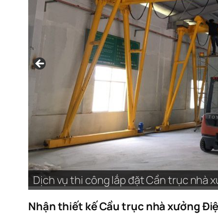
Dịch vụ thi công lắp đặt Cần trục nhà 
Dịch vụ thi công lắp đặt Cần trục nhà 
Dịch vụ thi công lắp đặt Cần trục nhà 
Dịch vụ thi công lắp đặt Cần trục nhà 
Dịch vụ thi công lắp đặt Cần trục nhà 
Dịch vụ thi công lắp đặt Cần trục nhà 
Dịch vụ thi công lắp đặt Cần trục nhà 
Dịch vụ thi công lắp đặt Cần trục nhà 
Dịch vụ thi công lắp đặt Cần trục nhà 
Dịch vụ thi công lắp đặt Cần trục nhà 
Dịch vụ thi công lắp đặt Cần trục nhà 
Dịch vụ thi công lắp đặt Cần trục nhà 
Dịch vụ thi công lắp đặt Cần trục nhà 
Dịch vụ thi công lắp đặt Cần trục nhà 
Dịch vụ thi công lắp đặt Cần trục nhà 
Nhận thiết kế Cầu trục nhà xưởng Đi