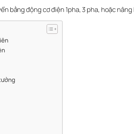
yển bằng động cơ điện 1pha, 3 pha, hoặc nâng 
iên
ên
 xưởng