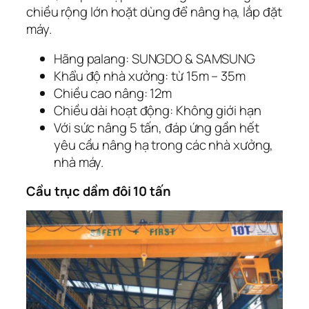
chiều rộng lớn hoặt dùng để nâng hạ, lắp đặt
máy.
Hãng palang: SUNGDO & SAMSUNG
Khẩu độ nhà xưởng: từ 15m – 35m
Chiều cao nâng: 12m
Chiều dài hoạt động: Không giới hạn
Với sức nâng 5 tấn, đáp ứng gần hết
yêu cầu nâng hạ trong các nhà xưởng,
nhà máy.
Cầu trục dầm đôi 10 tấn