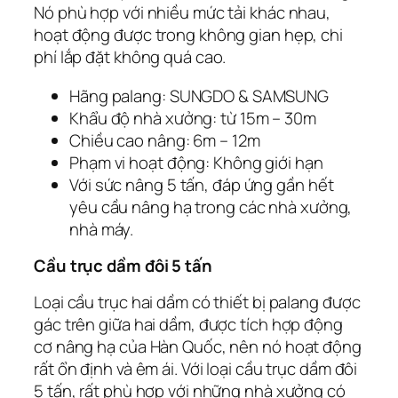
Nó phù hợp với nhiều mức tải khác nhau,
hoạt động được trong không gian hẹp, chi
phí lắp đặt không quá cao.
Hãng palang: SUNGDO & SAMSUNG
Khẩu độ nhà xưởng: từ 15m – 30m
Chiều cao nâng: 6m – 12m
Phạm vi hoạt động: Không giới hạn
Với sức nâng 5 tấn, đáp ứng gần hết
yêu cầu nâng hạ trong các nhà xưởng,
nhà máy.
Cầu trục dầm đôi 5 tấn
Loại cầu trục hai dầm có thiết bị palang được
gác trên giữa hai dầm, được tích hợp động
cơ nâng hạ của Hàn Quốc, nên nó hoạt động
rất ổn định và êm ái. Với loại cầu trục dầm đôi
5 tấn, rất phù hợp với những nhà xưởng có