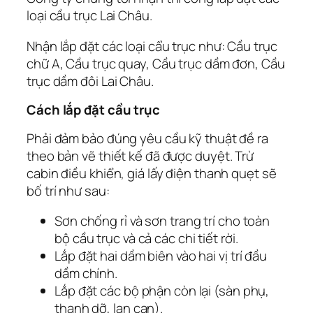
loại cầu trục Lai Châu.
Nhận lắp đặt các loại cẩu trục như: Cầu trục
chữ A, Cầu trục quay, Cầu trục dầm đơn, Cầu
trục dầm đôi Lai Châu.
Cách lắp đặt cầu trục
Phải đảm bảo đúng yêu cầu kỹ thuật đề ra
theo bản vẽ thiết kế đã được duyệt. Trừ
cabin điều khiển, giá lấy điện thanh quẹt sẽ
bố trí như sau:
Sơn chống rỉ và sơn trang trí cho toàn
bộ cầu trục và cả các chi tiết rời.
Lắp đặt hai dầm biên vào hai vị trí đầu
dầm chính.
Lắp đặt các bộ phận còn lại (sàn phụ,
thanh dỡ, lan can).