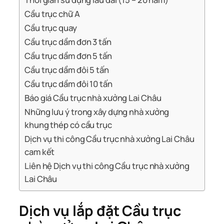
Cầu trục chữ A
Cầu trục quay
Cầu trục dầm đơn 3 tấn
Cầu trục dầm đơn 5 tấn
Cầu trục dầm đôi 5 tấn
Cầu trục dầm đôi 10 tấn
Báo giá Cầu trục nhà xưởng Lai Châu
Những lưu ý trong xây dựng nhà xưởng
khung thép có cầu trục
Dịch vụ thi công Cầu trục nhà xưởng Lai Châu
cam kết
Liên hệ Dịch vụ thi công Cầu trục nhà xưởng
Lai Châu
Dịch vụ lắp đặt Cầu trục