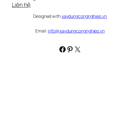
Liên hệ
Designed with
xaydungcongnghiep.vn
Email:
info@xaydungcongnghiep.vn
Facebook
Pinterest
X