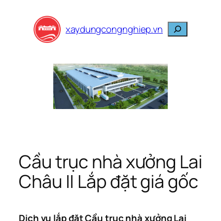
Skip
to
Search
xaydungcongnghiep.vn
content
Cầu trục nhà xưởng Lai
Châu || Lắp đặt giá gốc
Dịch vụ lắp đặt Cầu trục nhà xưởng Lai