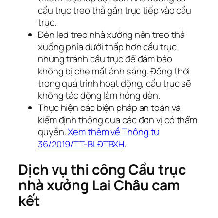
cầu trục treo thả gắn trực tiếp vào cầu
trục.
Đèn led treo nhà xưởng nên treo thả
xuống phía dưới thấp hơn cầu trục
nhưng tránh cầu trục để đảm bảo
không bị che mất ánh sáng. Đồng thời
trong quá trình hoạt động, cầu trục sẽ
không tác động làm hỏng đèn.
Thực hiện các biện pháp an toàn và
kiểm định thông qua các đơn vị có thẩm
quyền.
Xem thêm về Thông tư
36/2019/TT-BLĐTBXH
.
Dịch vụ thi công Cầu trục
nhà xưởng
Lai Châu cam
kết