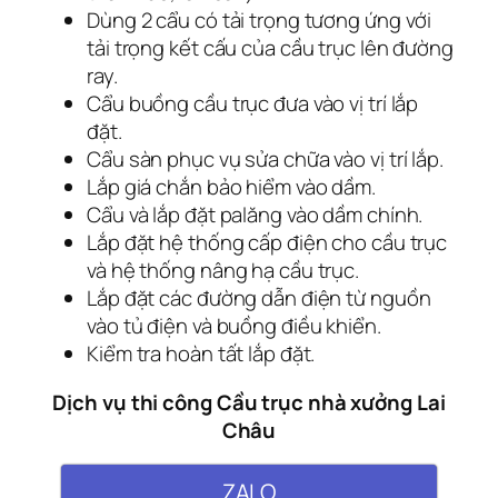
Dùng 2 cẩu có tải trọng tương ứng với
tải trọng kết cấu của cầu trục lên đường
ray.
Cẩu buồng cầu trục đưa vào vị trí lắp
đặt.
Cẩu sàn phục vụ sửa chữa vào vị trí lắp.
Lắp giá chắn bảo hiểm vào dầm.
Cẩu và lắp đặt palăng vào dầm chính.
Lắp đặt hệ thống cấp điện cho cầu trục
và hệ thống nâng hạ cầu trục.
Lắp đặt các đường dẫn điện từ nguồn
vào tủ điện và buồng điều khiển.
Kiểm tra hoàn tất lắp đặt.
Dịch vụ thi công Cầu trục nhà xưởng Lai
Châu
ZALO