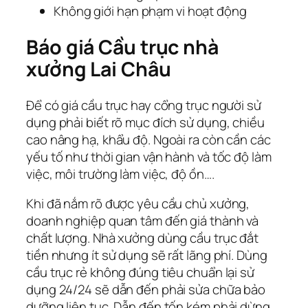
Không giới hạn phạm vi hoạt động
Báo giá Cầu trục nhà
xưởng Lai Châu
Để có giá cầu trục hay cổng trục người sử
dụng phải biết rõ mục đích sử dụng, chiều
cao nâng hạ, khẩu độ. Ngoài ra còn cần các
yếu tố như thời gian vận hành và tốc độ làm
việc, môi trường làm việc, độ ồn….
Khi đã nắm rõ được yêu cầu chủ xưởng,
doanh nghiệp quan tâm đến giá thành và
chất lượng. Nhà xưởng dùng cầu trục đắt
tiền nhưng ít sử dụng sẽ rất lãng phí. Dùng
cầu trục rẻ không đúng tiêu chuẩn lại sử
dụng 24/24 sẽ dẫn đến phải sửa chữa bảo
dưỡng liên tục. Dẫn đến tốn kém phải dừng