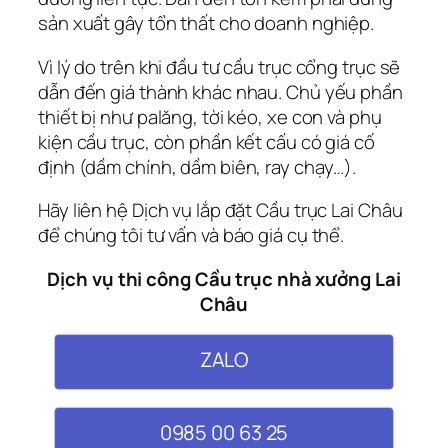
sản xuất gây tổn thất cho doanh nghiệp.
Vì lý do trên khi đầu tư cầu trục cổng trục sẽ
dẫn đến giá thành khác nhau. Chủ yếu phần
thiết bị như palăng, tời kéo, xe con và phụ
kiện cầu trục, còn phần kết cấu có giá cố
định (dầm chính, dầm biên, ray chạy…).
Hãy liên hệ Dịch vụ lắp đặt Cầu trục Lai Châu
để chúng tôi tư vấn và báo giá cụ thể.
Dịch vụ thi công Cầu trục nhà xưởng Lai
Châu
ZALO
0985 00 63 25