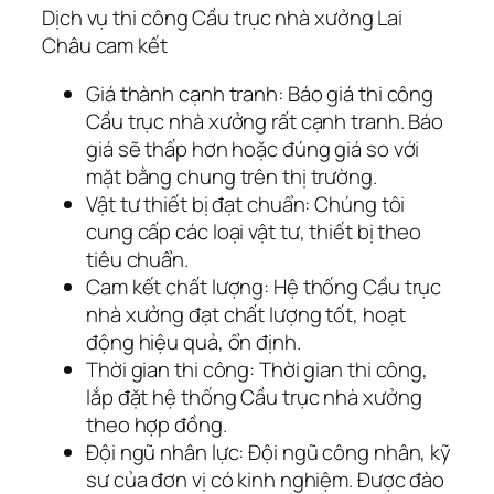
Dịch vụ thi công Cầu trục nhà xưởng Lai
Châu cam kết
Giá thành cạnh tranh: Báo giá thi công
Cầu trục nhà xưởng rất cạnh tranh. Báo
giá sẽ thấp hơn hoặc đúng giá so với
mặt bằng chung trên thị trường.
Vật tư thiết bị đạt chuẩn: Chúng tôi
cung cấp các loại vật tư, thiết bị theo
tiêu chuẩn.
Cam kết chất lượng: Hệ thống Cầu trục
nhà xưởng đạt chất lượng tốt, hoạt
động hiệu quả, ổn định.
Thời gian thi công: Thời gian thi công,
lắp đặt hệ thống Cầu trục nhà xưởng
theo hợp đồng.
Đội ngũ nhân lực: Đội ngũ công nhân, kỹ
sư của đơn vị có kinh nghiệm. Được đào