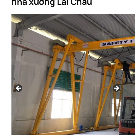
nhà xưởng Lai Châu