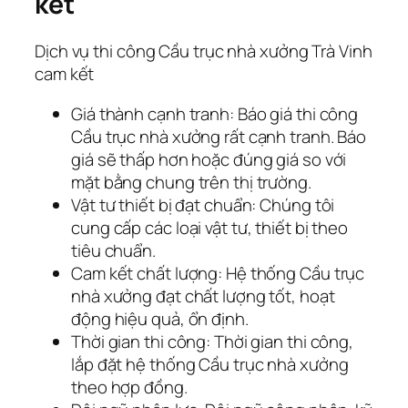
kết
Dịch vụ thi công Cầu trục nhà xưởng Trà Vinh
cam kết
Giá thành cạnh tranh: Báo giá thi công
Cầu trục nhà xưởng rất cạnh tranh. Báo
giá sẽ thấp hơn hoặc đúng giá so với
mặt bằng chung trên thị trường.
Vật tư thiết bị đạt chuẩn: Chúng tôi
cung cấp các loại vật tư, thiết bị theo
tiêu chuẩn.
Cam kết chất lượng: Hệ thống Cầu trục
nhà xưởng đạt chất lượng tốt, hoạt
động hiệu quả, ổn định.
Thời gian thi công: Thời gian thi công,
lắp đặt hệ thống Cầu trục nhà xưởng
theo hợp đồng.