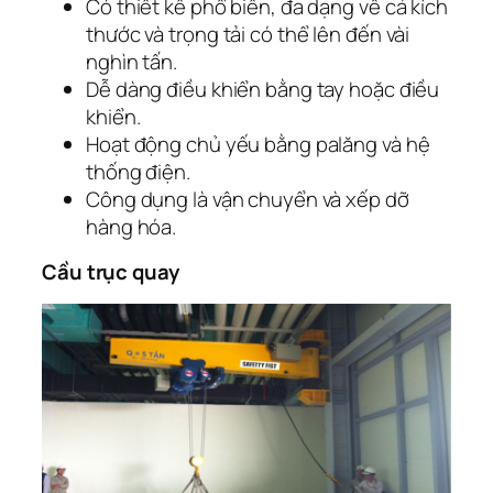
Có thiết kế phổ biến, đa dạng về cả kích
thước và trọng tải có thể lên đến vài
nghìn tấn.
Dễ dàng điều khiển bằng tay hoặc điều
khiển.
Hoạt động chủ yếu bằng palăng và hệ
thống điện.
Công dụng là vận chuyển và xếp dỡ
hàng hóa.
Cầu trục quay