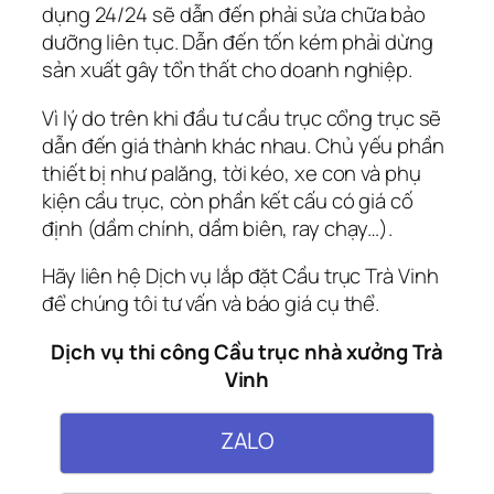
dụng 24/24 sẽ dẫn đến phải sửa chữa bảo
dưỡng liên tục. Dẫn đến tốn kém phải dừng
sản xuất gây tổn thất cho doanh nghiệp.
Vì lý do trên khi đầu tư cầu trục cổng trục sẽ
dẫn đến giá thành khác nhau. Chủ yếu phần
thiết bị như palăng, tời kéo, xe con và phụ
kiện cầu trục, còn phần kết cấu có giá cố
định (dầm chính, dầm biên, ray chạy…).
Hãy liên hệ Dịch vụ lắp đặt Cầu trục Trà Vinh
để chúng tôi tư vấn và báo giá cụ thể.
Dịch vụ thi công Cầu trục nhà xưởng Trà
Vinh
ZALO