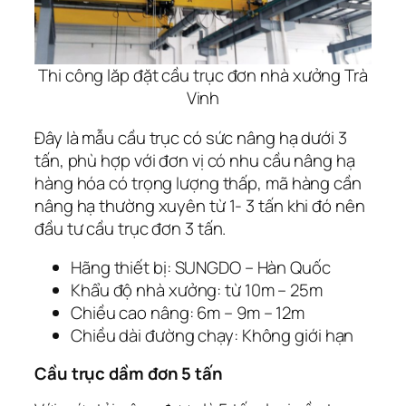
Thi công lăp đặt cầu trục đơn nhà xưởng Trà
Vinh
Đây là mẫu cầu trục có sức nâng hạ dưới 3
tấn, phù hợp với đơn vị có nhu cầu nâng hạ
hàng hóa có trọng lượng thấp, mã hàng cần
nâng hạ thường xuyên từ 1- 3 tấn khi đó nên
đầu tư cầu trục đơn 3 tấn.
Hãng thiết bị: SUNGDO – Hàn Quốc
Khẩu độ nhà xưởng: từ 10m – 25m
Chiều cao nâng: 6m – 9m – 12m
Chiều dài đường chạy: Không giới hạn
Cầu trục dầm đơn 5 tấn