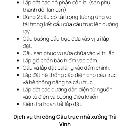
Lắp đặt các bộ phận còn lại (sàn phụ,
thanh dỡ, lan can).
Dùng 2 cẩu có tải trọng tương ứng với
tải trọng kết cấu của cầu trục lên đường
ray.
Cẩu buồng cầu trục đưa vào vị trí lắp
đặt.
Cẩu sàn phục vụ sửa chữa vào vị trí lắp.
Lắp giá chắn bảo hiểm vào dầm.
Cẩu và lắp đặt palăng vào dầm chính.
Lắp đặt hệ thống cấp điện cho cầu trục
và hệ thống nâng hạ cầu trục.
Lắp đặt các đường dẫn điện từ nguồn
vào tủ điện và buồng điều khiển.
Kiểm tra hoàn tất lắp đặt.
Dịch vụ thi công Cầu trục nhà xưởng Trà
Vinh