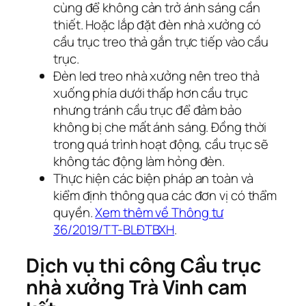
cùng để không cản trở ánh sáng cần
thiết. Hoặc lắp đặt đèn nhà xưởng có
cầu trục treo thả gắn trực tiếp vào cầu
trục.
Đèn led treo nhà xưởng nên treo thả
xuống phía dưới thấp hơn cầu trục
nhưng tránh cầu trục để đảm bảo
không bị che mất ánh sáng. Đồng thời
trong quá trình hoạt động, cầu trục sẽ
không tác động làm hỏng đèn.
Thực hiện các biện pháp an toàn và
kiểm định thông qua các đơn vị có thẩm
quyền.
Xem thêm về Thông tư
36/2019/TT-BLĐTBXH
.
Dịch vụ thi công Cầu trục
nhà xưởng
Trà Vinh cam