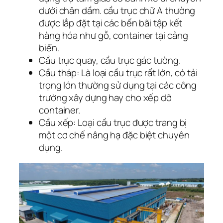
dưới chân dầm. cầu trục chữ A thường
được lắp đặt tại các bến bãi tập kết
hàng hóa như gỗ, container tại cảng
biển.
Cầu trục quay, cầu trục gác tường.
Cầu tháp: Là loại cầu trục rất lớn, có tải
trọng lớn thường sử dụng tại các công
trường xây dựng hay cho xếp dỡ
container.
Cầu xếp: Loại cầu trục được trang bị
một cơ chế nâng hạ đặc biệt chuyên
dụng.