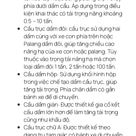
phía dưới dầm cầu. Áp dụng trong điều
kiện khai thác có tải trọng nâng khoảng
0.5 – 10 tấn.
Cầu trục dầm đôi: cầu trục sử dụng hai
dầm cùng với xe con phía trên hoặc
Palang dầm đôi, giúp tăng chiều cao
nâng hạ của xe con hoặc palang. Tùy
thuộc vào trọng tải nâng hạ mà chọn
loại dầm đôi 1 tấn, 2 tấn hoặc 100 tấn.
Cầu dầm hộp: Sử dụng khối hình hộp
trong việc chế tạo dầm cầu trục, giúp
tăng tải trọng. Phía chân dầm có gắn
bánh xe để di chuyển.
Cầu dầm giàn: Được thiết kế gia cố kết
cấu dầm lớn hơn để làm tăng tải trọng
cũng như khẩu độ.
Cầu trục chữ A: Được thiết kế theo
dạng trụ tam giác có bánh xe di chuyển