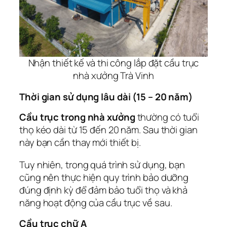
Nhận thiết kế và thi công lắp đặt cầu trục
nhà xưởng Trà Vinh
Thời gian sử dụng lâu dài (15 – 20 năm)
Cầu trục trong nhà xưởng
thường có tuổi
thọ kéo dài từ 15 đến 20 năm. Sau thời gian
này bạn cần thay mới thiết bị.
Tuy nhiên, trong quá trình sử dụng, bạn
cũng nên thực hiện quy trình bảo dưỡng
đúng định kỳ để đảm bảo tuổi thọ và khả
năng hoạt động của cầu trục về sau.
Cầu trục chữ A