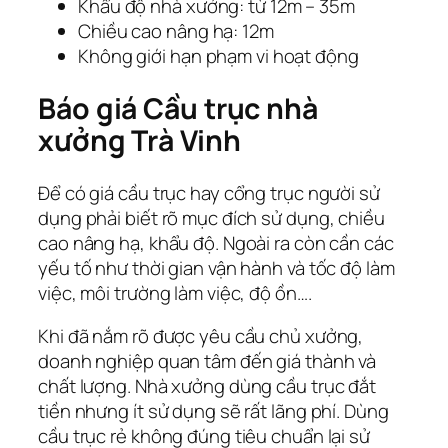
Khẩu độ nhà xưởng: từ 12m – 35m
Chiều cao nâng hạ: 12m
Không giới hạn phạm vi hoạt động
Báo giá Cầu trục nhà
xưởng Trà Vinh
Để có giá cầu trục hay cổng trục người sử
dụng phải biết rõ mục đích sử dụng, chiều
cao nâng hạ, khẩu độ. Ngoài ra còn cần các
yếu tố như thời gian vận hành và tốc độ làm
việc, môi trường làm việc, độ ồn….
Khi đã nắm rõ được yêu cầu chủ xưởng,
doanh nghiệp quan tâm đến giá thành và
chất lượng. Nhà xưởng dùng cầu trục đắt
tiền nhưng ít sử dụng sẽ rất lãng phí. Dùng
cầu trục rẻ không đúng tiêu chuẩn lại sử