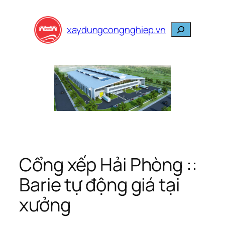
Skip
to
Search
xaydungcongnghiep.vn
content
Cổng xếp Hải Phòng ::
Barie tự động giá tại
xưởng