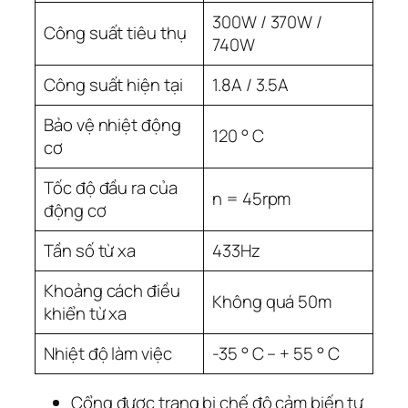
300W / 370W /
Công suất tiêu thụ
740W
Công suất hiện tại
1.8A / 3.5A
Bảo vệ nhiệt động
120 ° C
cơ
Tốc độ đầu ra của
n = 45rpm
động cơ
Tần số từ xa
433Hz
Khoảng cách điều
Không quá 50m
khiển từ xa
Nhiệt độ làm việc
-35 ° C – + 55 ° C
Cổng được trang bị chế độ cảm biến tự