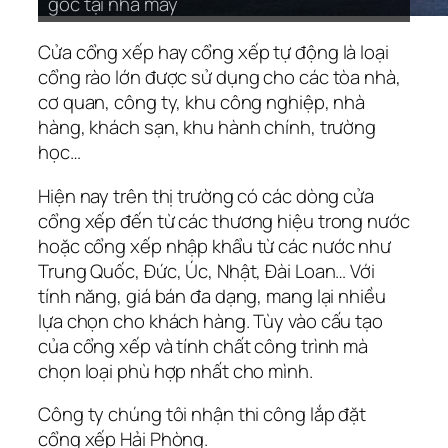
gốc tại nhà máy
gốc tại nhà máy
gốc tại nhà máy
gốc tại nhà máy
gốc tại nhà máy
gốc tại nhà máy
gốc tại nhà máy
gốc tại nhà máy
gốc tại nhà máy
gốc tại nhà máy
gốc tại nhà máy
gốc tại nhà máy
gốc tại nhà máy
gốc tại nhà máy
gốc tại nhà máy
gốc tại nhà máy
gốc tại nhà máy
gốc tại nhà máy
gốc tại nhà máy
gốc tại nhà máy
gốc tại nhà máy
gốc tại nhà máy
Cửa cổng xếp hay cổng xếp tự động là loại
cổng rào lớn được sử dụng cho các tòa nhà,
cơ quan, công ty, khu công nghiệp, nhà
hàng, khách sạn, khu hành chính, trường
học…
Hiện nay trên thị trường có các dòng cửa
cổng xếp đến từ các thương hiệu trong nước
hoặc cổng xếp nhập khẩu từ các nước như
Trung Quốc, Đức, Úc, Nhật, Đài Loan… Với
tính năng, giá bán đa dạng, mang lại nhiều
lựa chọn cho khách hàng. Tùy vào cấu tạo
của cổng xếp và tính chất công trình mà
chọn loại phù hợp nhất cho mình.
Công ty chúng tôi nhận thi công lắp đặt
cổng xếp Hải Phòng.