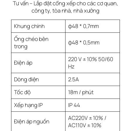
Tư vấn – Lắp đặt cổng xếp cho các cơ quan,
công ty, tòa nhà, nhà xưởng
Khung chính
φ48 * 0,7mm
Ống chéo bên
φ48 * 0,5mm
trong
220 V ± 10% 50/60
Điện áp
Hz
Dòng điện
2.5A
Tốc độ
18m / phút
Xếp hạng IP
IP 44
AC220V ± 10% /
Điện áp nguồn
AC110V ± 10%