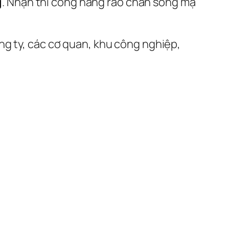
g
. Nhận thi công hàng rào chấn sóng mạ
ng ty, các cơ quan, khu công nghiệp,