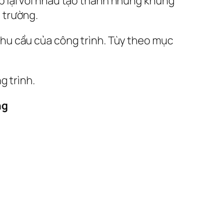
p lại với nhau tạo thành những khung
 trường.
hu cầu của công trình. Tùy theo mục
g trình.
ng