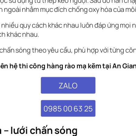
ợc sử dụng từ thép kéo nguội. Sau đó hàn chậ
ên ngoài nhằm mục đích chống oxy hóa của môi
 nhiều quy cách khác nhau luôn đáp ứng mọi n
ch khác nhau.
 chấn sóng theo yêu cầu, phù hợp với từng côn
iên hệ thi công hàng rào mạ kẽm tại An Gia
ZALO
0985 00 63 25
– lưới chấn sóng