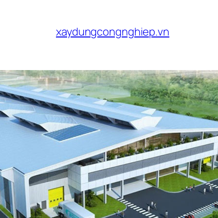
xaydungcongnghiep.vn