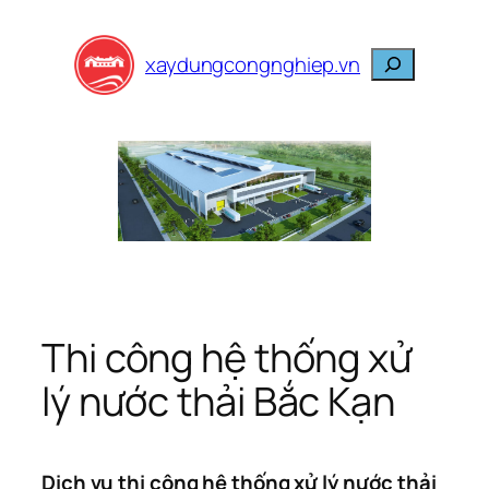
Skip
to
Search
xaydungcongnghiep.vn
content
Thi công hệ thống xử
lý nước thải Bắc Kạn
Dịch vụ thi công hệ thống xử lý nước thải