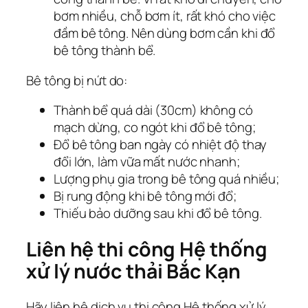
bơm nhiều, chỗ bơm ít, rất khó cho việc
đầm bê tông. Nên dùng bơm cần khi đổ
bê tông thành bể.
Bê tông bị nứt do:
Thành bể quá dài (30cm) không có
mạch dừng, co ngót khi đổ bê tông;
Đổ bê tông ban ngày có nhiệt độ thay
đổi lớn, làm vữa mất nước nhanh;
Lượng phụ gia trong bê tông quá nhiều;
Bị rung động khi bê tông mới đổ;
Thiếu bảo dưỡng sau khi đổ bê tông.
Liên hệ thi công Hệ thống
xử lý nước thải Bắc Kạn
Hãy liên hệ dịch vụ thi công Hệ thống xử lý