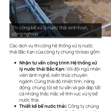
Thi công bể xử lý nước thải sinh hoạt,
Thi công bể xử lý nước thải sinh hoạt,
Thi công bể xử lý nước thải sinh hoạt,
Thi công bể xử lý nước thải sinh hoạt,
Thi công bể xử lý nước thải sinh hoạt,
Thi công bể xử lý nước thải sinh hoạt,
Thi công bể xử lý nước thải sinh hoạt,
Thi công bể xử lý nước thải sinh hoạt,
Thi công bể xử lý nước thải sinh hoạt,
Thi công bể xử lý nước thải sinh hoạt,
Thi công bể xử lý nước thải sinh hoạt,
Thi công bể xử lý nước thải sinh hoạt,
Thi công bể xử lý nước thải sinh hoạt,
Thi công bể xử lý nước thải sinh hoạt,
Thi công bể xử lý nước thải sinh hoạt,
công nghiệp
công nghiệp
công nghiệp
công nghiệp
công nghiệp
công nghiệp
công nghiệp
công nghiệp
công nghiệp
công nghiệp
công nghiệp
công nghiệp
công nghiệp
công nghiệp
công nghiệp
Các dịch vụ thi công hệ thống xử lý nước
thải Bắc Kạn của công ty chúng tôi bao gồm:
Nhận tư vấn công trình Hệ thống xử
lý nước thải Bắc Kạn:
Với đội ngũ nhân
viên lành nghề, kiến thức chuyên
ngành. Cùng thái độ nhiệt tình, năng
động, chúng tôi sẽ tư vấn và giải đáp tất
cả những thắc mắc về lĩnh vực xử lý bể
nước thải.
Thiết kế bể nước thải:
Công ty chúng