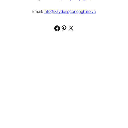
Email:
info@xaydungcongnghiep.vn
Facebook
Pinterest
X