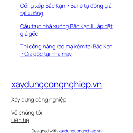
Cổng xếp Bắc Kạn :: Barie tự động giá
tại xưởng
Cầu trục nhà xưởng Bắc Kạn || Lắp đặt
giá gốc
Thi công hàng rào mạ kẽm tại Bắc Kạn
:: Giá gốc tại nhà máy
xaydungcongnghiep.vn
Xây dựng công nghiệp
Về chúng tôi
Liên hệ
Designed with
xaydungcongnghiep.vn