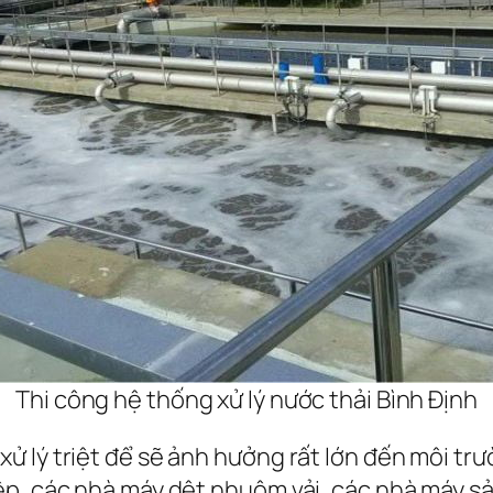
Thi công hệ thống xử lý nước thải Bình Định
 lý triệt để sẽ ảnh hưởng rất lớn đến môi trườ
ệp, các nhà máy dệt nhuộm vải, các nhà máy sả