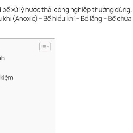
ại bể xử lý nước thải công nghiệp thường dùng
u khí (Anoxic) – Bể hiếu khí – Bể lắng – Bể chứ
nh
t kiệm