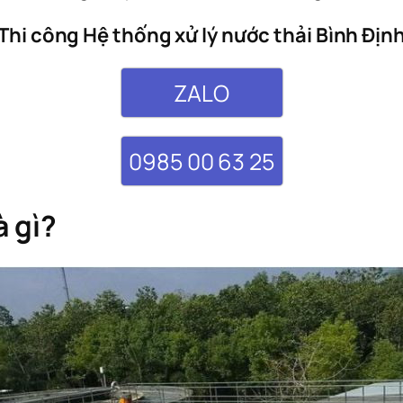
Thi công Hệ thống xử lý nước thải Bình Địn
ZALO
0985 00 63 25
à gì?