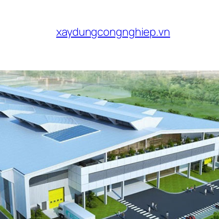
xaydungcongnghiep.vn