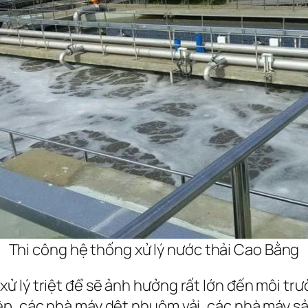
Thi công hệ thống xử lý nước thải Cao Bằng
 lý triệt để sẽ ảnh hưởng rất lớn đến môi trườ
ệp, các nhà máy dệt nhuộm vải, các nhà máy sả