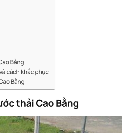
 Cao Bằng
 và cách khắc phục
 Cao Bằng
nước thải Cao Bằng
 công nghiệp
 công nghiệp
 công nghiệp
 công nghiệp
 công nghiệp