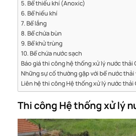
5. Bể thiếu khí (Anoxic)
6. Bể hiếu khí
7. Bể lắng
8. Bể chứa bùn
9. Bể khử trùng
10. Bể chứa nước sạch
Báo giá thi công hệ thống xử lý nước thải
Những sự cố thường gặp với bể nước thải
Liên hệ thi công Hệ thống xử lý nước thải
Thi công Hệ thống xử lý 
Thi công bể xử lý nước thải sinh hoạt,
Thi công bể xử lý nước thải sinh hoạt,
Thi công bể xử lý nước thải sinh hoạt,
Thi công bể xử lý nước thải sinh hoạt,
Thi công bể xử lý nước thải sinh hoạt,