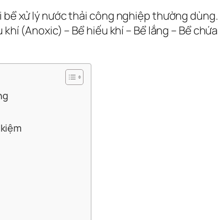
ại bể xử lý nước thải công nghiệp thường dùng
u khí (Anoxic) – Bể hiếu khí – Bể lắng – Bể chứ
ng
t kiệm