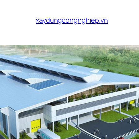
xaydungcongnghiep.vn