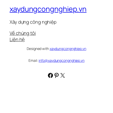
xaydungcongnghiep.vn
Xây dựng công nghiệp
Về chúng tôi
Liên hệ
Designed with
xaydungcongnghiep.vn
Email:
info@xaydungcongnghiep.vn
Facebook
Pinterest
X