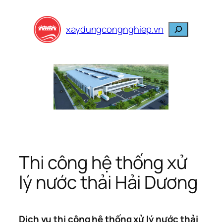
Skip
to
Search
xaydungcongnghiep.vn
content
Thi công hệ thống xử
lý nước thải Hải Dương
Dịch vụ thi công hệ thống xử lý nước thải