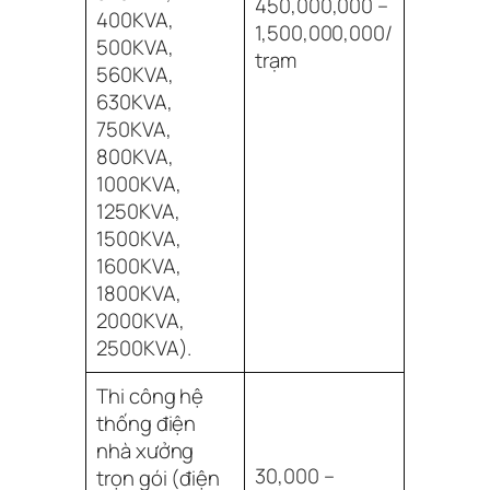
450,000,000 –
400KVA,
1,500,000,000/
500KVA,
trạm
560KVA,
630KVA,
750KVA,
800KVA,
1000KVA,
1250KVA,
1500KVA,
1600KVA,
1800KVA,
2000KVA,
2500KVA).
Thi công hệ
thống điện
nhà xưởng
30,000 –
trọn gói (điện