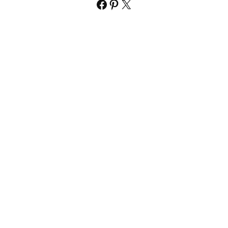
Facebook
Pinterest
X