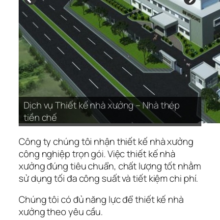
Dịch vụ Thiết kế nhà xưởng – Nhà thép
Dịch vụ Thiết kế nhà xưởng – Nhà thép
Dịch vụ Thiết kế nhà xưởng – Nhà thép
Dịch vụ Thiết kế nhà xưởng – Nhà thép
Dịch vụ Thiết kế nhà xưởng – Nhà thép
Dịch vụ Thiết kế nhà xưởng – Nhà thép
Dịch vụ Thiết kế nhà xưởng – Nhà thép
Dịch vụ Thiết kế nhà xưởng – Nhà thép
Dịch vụ Thiết kế nhà xưởng – Nhà thép
Dịch vụ Thiết kế nhà xưởng – Nhà thép
Dịch vụ Thiết kế nhà xưởng – Nhà thép
Dịch vụ Thiết kế nhà xưởng – Nhà thép
Dịch vụ Thiết kế nhà xưởng – Nhà thép
Dịch vụ Thiết kế nhà xưởng – Nhà thép
Dịch vụ Thiết kế nhà xưởng – Nhà thép
Dịch vụ Thiết kế nhà xưởng – Nhà thép
Dịch vụ Thiết kế nhà xưởng – Nhà thép
Dịch vụ Thiết kế nhà xưởng – Nhà thép
Dịch vụ Thiết kế nhà xưởng – Nhà thép
Dịch vụ Thiết kế nhà xưởng – Nhà thép
Dịch vụ Thiết kế nhà xưởng – Nhà thép
Dịch vụ Thiết kế nhà xưởng – Nhà thép
Dịch vụ Thiết kế nhà xưởng – Nhà thép
Dịch vụ Thiết kế nhà xưởng – Nhà thép
Dịch vụ Thiết kế nhà xưởng – Nhà thép
Dịch vụ Thiết kế nhà xưởng – Nhà thép
Dịch vụ Thiết kế nhà xưởng – Nhà thép
Dịch vụ Thiết kế nhà xưởng – Nhà thép
tiền chế
tiền chế
tiền chế
tiền chế
tiền chế
tiền chế
tiền chế
tiền chế
tiền chế
tiền chế
tiền chế
tiền chế
tiền chế
tiền chế
tiền chế
tiền chế
tiền chế
tiền chế
tiền chế
tiền chế
tiền chế
tiền chế
tiền chế
tiền chế
tiền chế
tiền chế
tiền chế
tiền chế
Công ty chúng tôi nhận thiết kế nhà xưởng
công nghiệp trọn gói. Việc thiết kế nhà
xưởng đúng tiêu chuẩn, chất lượng tốt nhằm
sử dụng tối đa công suất và tiết kiệm chi phí.
Chúng tôi có đủ năng lực để thiết kế nhà
xưởng theo yêu cầu.