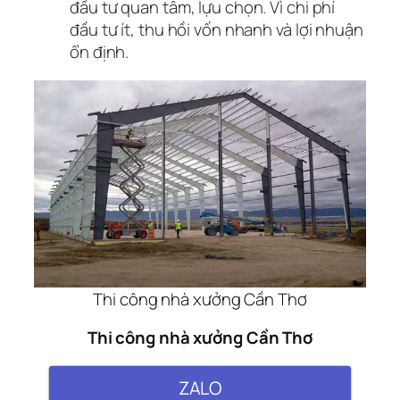
đầu tư quan tâm, lựu chọn. Vì chi phí
đầu tư ít, thu hồi vốn nhanh và lợi nhuận
ổn định.
Thi công nhà xưởng Cần Thơ
Thi công nhà xưởng Cần Thơ
ZALO