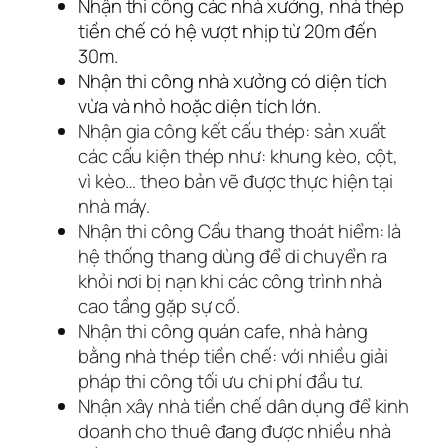
Nhận thi công các nhà xưởng, nhà thép
tiền chế có hệ vượt nhịp từ 20m đến
30m.
Nhận thi công nhà xưởng có diện tích
vừa và nhỏ hoặc diện tích lớn.
Nhận gia công kết cấu thép: sản xuất
các cấu kiện thép như: khung kèo, cột,
vì kèo… theo bản vẽ được thực hiện tại
nhà máy.
Nhận thi công Cầu thang thoát hiểm: là
hệ thống thang dùng để di chuyển ra
khỏi nơi bị nạn khi các công trình nhà
cao tầng gặp sự cố.
Nhận thi công quán cafe, nhà hàng
bằng nhà thép tiền chế: với nhiều giải
pháp thi công tối ưu chi phí đầu tư.
Nhận xây nhà tiền chế dân dụng để kinh
doanh cho thuê đang được nhiều nhà