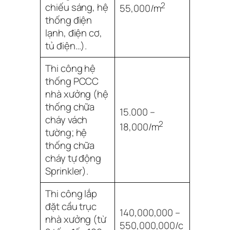
2
chiếu sáng, hệ
55,000/m
thống điện
lạnh, điện cơ,
tủ điện…).
Thi công hệ
thống PCCC
nhà xưởng (hệ
thống chữa
15.000 –
cháy vách
2
18,000/m
tường; hệ
thống chữa
cháy tự động
Sprinkler).
Thi công lắp
đặt cầu trục
140,000,000 –
nhà xưởng (từ
550,000,000/c