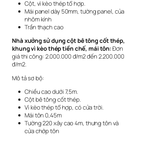
Cột, vì kèo thép tổ hợp.
Mái panel dày 50mm, tường panel, của
nhôm kính
Trần thạch cao
Nhà xưởng sử dụng cột bê tông cốt thép,
khung vì kèo thép tiền chế, mái tôn:
Đơn
giá thi công: 2.000.000 đ/m2 đến 2.200.000
đ/m2.
Mô tả sơ bộ:
Chiều cao dưới 7,5m.
Cột bê tông cốt thép.
Vì kèo thép tổ hợp, có cửa trời.
Mái tôn 0,45m
Tường 220 xây cao 4m, thưng tôn và
cửa chớp tôn