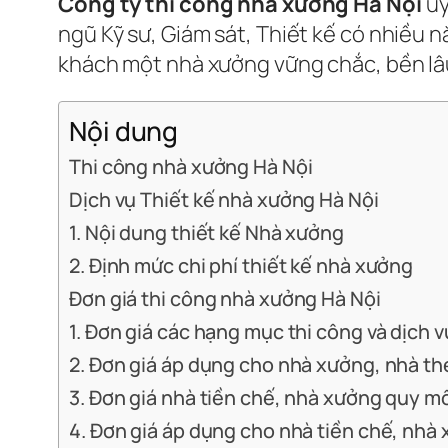
Công ty thi công nhà xưởng Hà Nội
uy
ngũ Kỹ sư, Giám sát, Thiết kế có nhiều 
khách một nhà xưởng vững chắc, bền lâu
Nội dung
Thi công nhà xưởng Hà Nội
Dịch vụ Thiết kế nhà xưởng Hà Nội
1. Nội dung thiết kế Nhà xưởng
2. Định mức chi phí thiết kế nhà xưởng
Đơn giá thi công nhà xưởng Hà Nội
1. Đơn giá các hạng mục thi công và dịch 
2. Đơn giá áp dụng cho nhà xưởng, nhà th
3. Đơn giá nhà tiền chế, nhà xưởng quy m
4. Đơn giá áp dụng cho nhà tiền chế, nhà