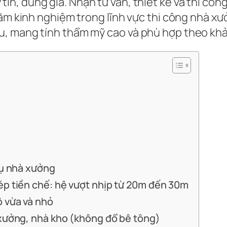
 tín, đúng giá. Nhận tư vấn, thiết kế và thi côn
năm kinh nghiệm trong lĩnh vực thi công nhà xư
, mang tính thẩm mỹ cao và phù hợp theo khả 
vụ nhà xưởng
ép tiền chế: hệ vượt nhịp từ 20m đến 30m
ô vừa và nhỏ
 xưởng, nhà kho (không đổ bê tông)