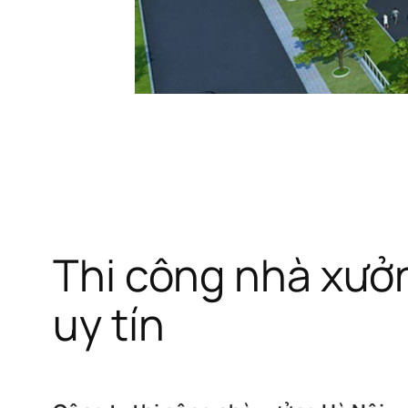
Thi công nhà xưởn
uy tín