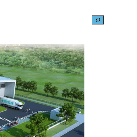
Search