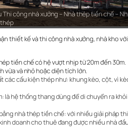
ụ Thi công nhà xưởng – Nhà thép tiền chế – N
ụ Thi công nhà xưởng – Nhà thép tiền chế – N
ụ Thi công nhà xưởng – Nhà thép tiền chế – N
ụ Thi công nhà xưởng – Nhà thép tiền chế – N
ụ Thi công nhà xưởng – Nhà thép tiền chế – N
ụ Thi công nhà xưởng – Nhà thép tiền chế – N
ụ Thi công nhà xưởng – Nhà thép tiền chế – N
ụ Thi công nhà xưởng – Nhà thép tiền chế – N
ụ Thi công nhà xưởng – Nhà thép tiền chế – N
ụ Thi công nhà xưởng – Nhà thép tiền chế – N
ụ Thi công nhà xưởng – Nhà thép tiền chế – N
ụ Thi công nhà xưởng – Nhà thép tiền chế – N
ụ Thi công nhà xưởng – Nhà thép tiền chế – N
ụ Thi công nhà xưởng – Nhà thép tiền chế – N
ụ Thi công nhà xưởng – Nhà thép tiền chế – N
ụ Thi công nhà xưởng – Nhà thép tiền chế – N
 thép
 thép
 thép
 thép
 thép
 thép
 thép
 thép
 thép
 thép
 thép
 thép
 thép
 thép
 thép
 thép
ận thiết kế và thi công nhà xưởng, nhà kho vớ
hép tiền chế có hệ vượt nhịp từ 20m đến 30m.
h vừa và nhỏ hoặc diện tích lớn.
t các cấu kiện thép như: khung kèo, cột, vì k
 là hệ thống thang dùng để di chuyển ra khỏi 
ng nhà thép tiền chế: với nhiều giải pháp thi 
kinh doanh cho thuê đang được nhiều nhà đầu t