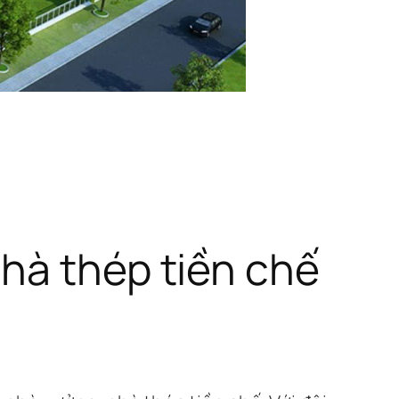
hà thép tiền chế