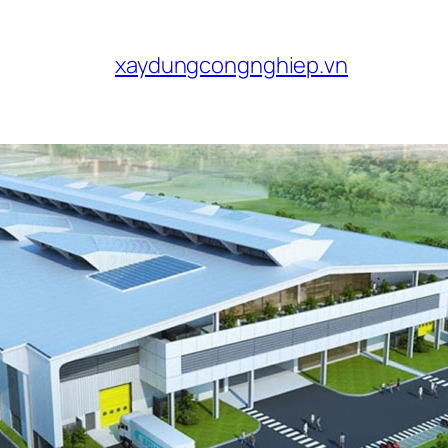
xaydungcongnghiep.vn