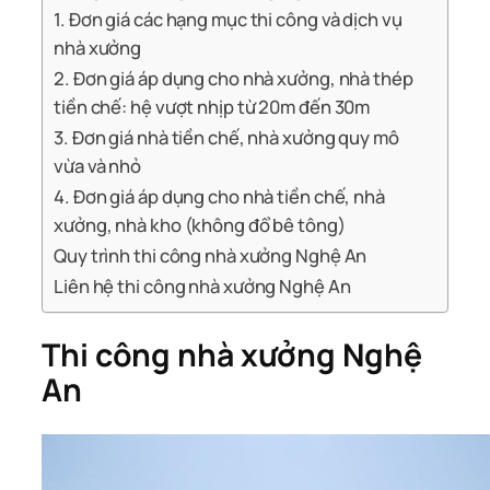
1. Đơn giá các hạng mục thi công và dịch vụ
nhà xưởng
2. Đơn giá áp dụng cho nhà xưởng, nhà thép
tiền chế: hệ vượt nhịp từ 20m đến 30m
3. Đơn giá nhà tiền chế, nhà xưởng quy mô
vừa và nhỏ
4. Đơn giá áp dụng cho nhà tiền chế, nhà
xưởng, nhà kho (không đổ bê tông)
Quy trình thi công nhà xưởng Nghệ An
Liên hệ thi công nhà xưởng Nghệ An
Thi công nhà xưởng Nghệ
An