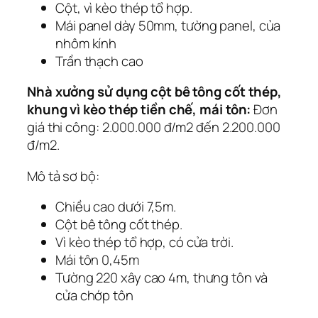
Cột, vì kèo thép tổ hợp.
Mái panel dày 50mm, tường panel, của
nhôm kính
Trần thạch cao
Nhà xưởng sử dụng cột bê tông cốt thép,
khung vì kèo thép tiền chế, mái tôn:
Đơn
giá thi công: 2.000.000 đ/m2 đến 2.200.000
đ/m2.
Mô tả sơ bộ:
Chiều cao dưới 7,5m.
Cột bê tông cốt thép.
Vì kèo thép tổ hợp, có cửa trời.
Mái tôn 0,45m
Tường 220 xây cao 4m, thưng tôn và
cửa chớp tôn