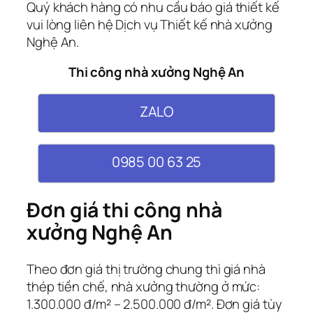
Quý khách hàng có nhu cầu báo giá thiết kế
vui lòng liên hệ Dịch vụ Thiết kế nhà xưởng
Nghệ An.
Thi công nhà xưởng Nghệ An
ZALO
0985 00 63 25
Đơn giá thi công nhà
xưởng Nghệ An
Theo đơn giá thị trường chung thì giá nhà
thép tiền chế, nhà xưởng thường ở mức:
1.300.000 đ/m² – 2.500.000 đ/m². Đơn giá tùy