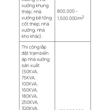
xưởng khung
800,000 –
thép; nhà
2
xưởng bê tông
1,500.000/m
cốt thép; nhà
xưởng, nhà
kho khác).
Thi công lắp
đặt trạm biến
áp nhà xưởng
sản xuất
(50KVA,
75KVA,
100KVA,
160KVA,
180KVA,
250KVA,
320KVA,