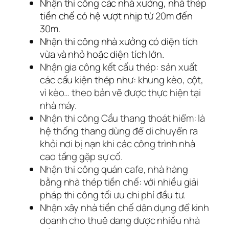
Nhận thi công các nhà xưởng, nhà thép
tiền chế có hệ vượt nhịp từ 20m đến
30m.
Nhận thi công nhà xưởng có diện tích
vừa và nhỏ hoặc diện tích lớn.
Nhận gia công kết cấu thép: sản xuất
các cấu kiện thép như: khung kèo, cột,
vì kèo… theo bản vẽ được thực hiện tại
nhà máy.
Nhận thi công Cầu thang thoát hiểm: là
hệ thống thang dùng để di chuyển ra
khỏi nơi bị nạn khi các công trình nhà
cao tầng gặp sự cố.
Nhận thi công quán cafe, nhà hàng
bằng nhà thép tiền chế: với nhiều giải
pháp thi công tối ưu chi phí đầu tư.
Nhận xây nhà tiền chế dân dụng để kinh
doanh cho thuê đang được nhiều nhà