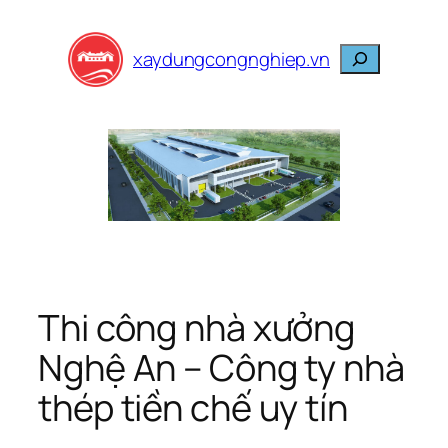
Skip
to
Search
xaydungcongnghiep.vn
content
Thi công nhà xưởng
Nghệ An – Công ty nhà
thép tiền chế uy tín