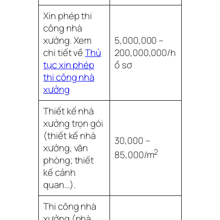
Xin phép thi
công nhà
xưởng. Xem
5,000,000 –
chi tiết về
Thủ
200,000,000/h
tục xin phép
ồ sơ
thi công nhà
xưởng
Thiết kế nhà
xưởng trọn gói
(thiết kế nhà
30,000 –
xưởng, văn
2
85,000/m
phòng; thiết
kế cảnh
quan…).
Thi công nhà
xưởng (nhà