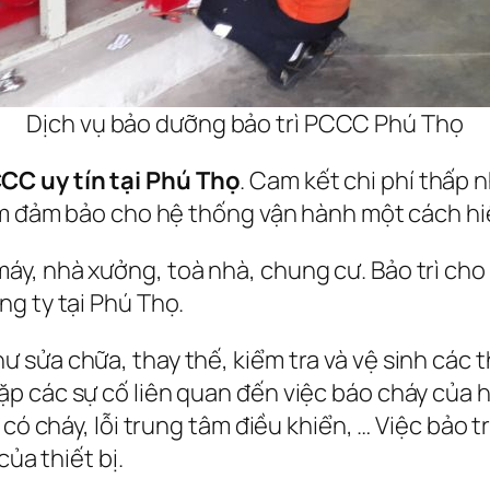
Dịch vụ bảo dưỡng bảo trì PCCC Phú Thọ
CC uy tín tại Phú Thọ
. Cam kết chi phí thấp 
ằm đảm bảo cho hệ thống vận hành một cách hi
y, nhà xưởng, toà nhà, chung cư. Bảo trì cho
g ty tại Phú Thọ.
ửa chữa, thay thế, kiểm tra và vệ sinh các thi
p các sự cố liên quan đến việc báo cháy của
 có cháy, lỗi trung tâm điều khiển, … Việc bảo 
của thiết bị.