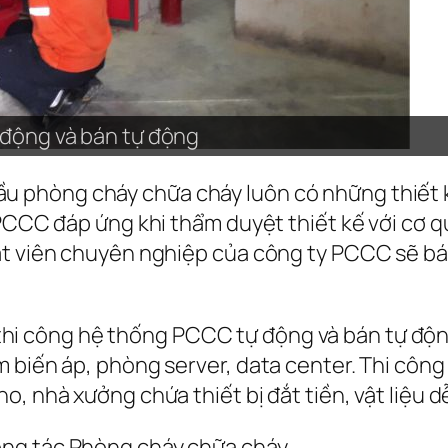
 động và bán tự động
 động và bán tự động
 động và bán tự động
 động và bán tự động
 động và bán tự động
 động và bán tự động
 động và bán tự động
 động và bán tự động
 động và bán tự động
 động và bán tự động
 động và bán tự động
 động và bán tự động
 động và bán tự động
 động và bán tự động
 động và bán tự động
 động và bán tự động
 động và bán tự động
u phòng cháy chữa cháy luôn có những thiết
 PCCC đáp ứng khi thẩm duyệt thiết kế với cơ 
ật viên chuyên nghiệp của công ty PCCC sẽ bá
hi công hệ thống PCCC tự động và bán tự độn
 biến áp, phòng server, data center. Thi công
, nhà xưởng chứa thiết bị đắt tiền, vật liệu dễ
ng tác Phòng cháy chữa cháy.