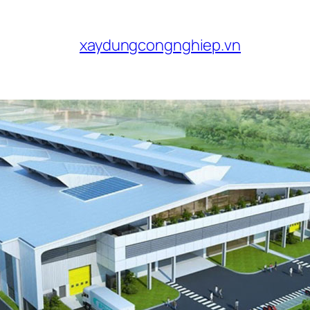
xaydungcongnghiep.vn