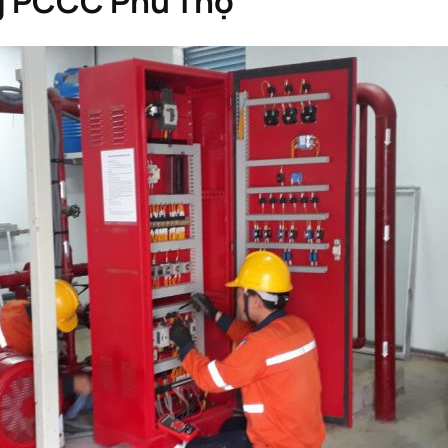
ng PCCC Phú Thọ