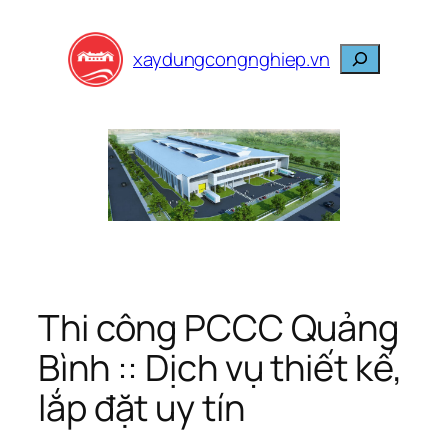
Skip
to
Search
xaydungcongnghiep.vn
content
Thi công PCCC Quảng
Bình :: Dịch vụ thiết kế,
lắp đặt uy tín