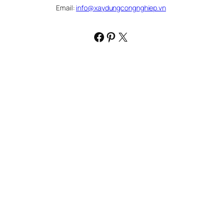
Email:
info@xaydungcongnghiep.vn
Facebook
Pinterest
X