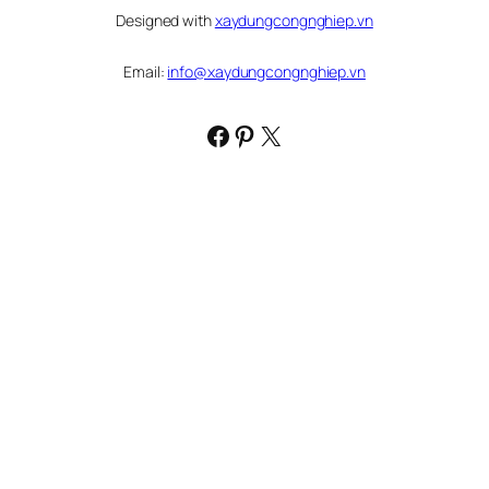
Designed with
xaydungcongnghiep.vn
Email:
info@xaydungcongnghiep.vn
Facebook
Pinterest
X