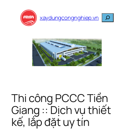
Skip
to
Search
xaydungcongnghiep.vn
content
Thi công PCCC Tiền
Giang :: Dịch vụ thiết
kế, lắp đặt uy tín