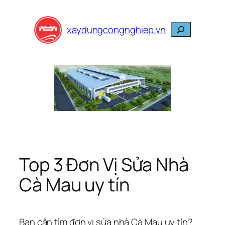
Skip
to
Search
xaydungcongnghiep.vn
content
Top 3 Đơn Vị Sửa Nhà
Cà Mau uy tín
Bạn cần tìm đơn vị sửa nhà Cà Mau uy tín?