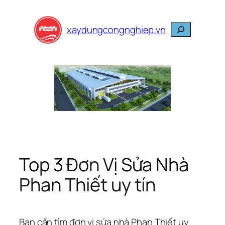
Skip
to
Search
xaydungcongnghiep.vn
content
Top 3 Đơn Vị Sửa Nhà
Phan Thiết uy tín
Bạn cần tìm đơn vị sửa nhà Phan Thiết uy