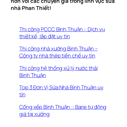
hơn với các chuyên gia trong lĩnh vực sửa
nhà Phan Thiết!
Thi công PCCC Bình Thuận :: Dịch vụ
thiết kế, lắp đặt uy tín
Thi công nhà xưởng Bình Thuận –
Công ty nhà thép tiền chế uy tín
Thi công hệ thống xử lý nước thải
Bình Thuận
Top 3 Đơn Vị Sửa Nhà Bình Thuận uy
tín
Cổng xếp Bình Thuận :: Barie tự động
giá tại xưởng