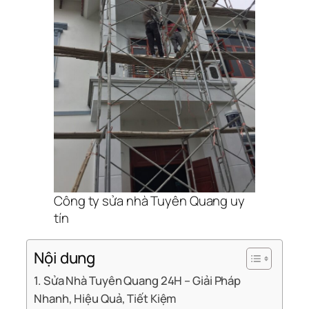
Công ty sửa nhà Tuyên Quang uy
tín
Nội dung
1. Sửa Nhà Tuyên Quang 24H – Giải Pháp
Nhanh, Hiệu Quả, Tiết Kiệm