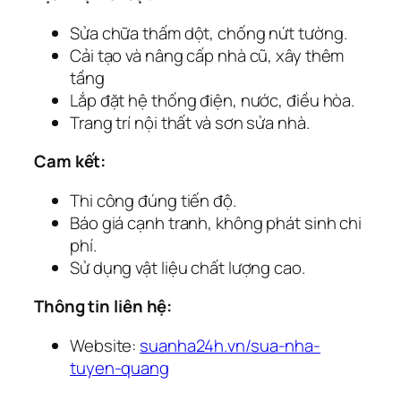
Sửa chữa thấm dột, chống nứt tường.
Cải tạo và nâng cấp nhà cũ, xây thêm
tầng
Lắp đặt hệ thống điện, nước, điều hòa.
Trang trí nội thất và sơn sửa nhà.
Cam kết:
Thi công đúng tiến độ.
Báo giá cạnh tranh, không phát sinh chi
phí.
Sử dụng vật liệu chất lượng cao.
Thông tin liên hệ:
Website:
suanha24h.vn/sua-nha-
tuyen-quang