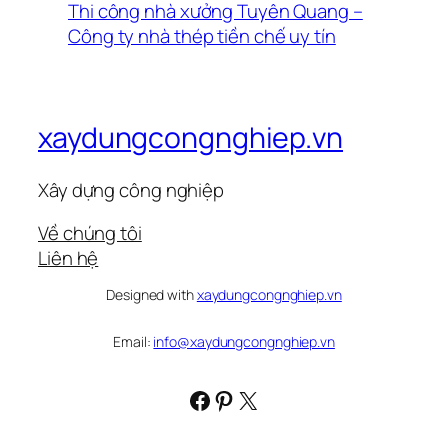
Thi công nhà xưởng Tuyên Quang –
Công ty nhà thép tiền chế uy tín
xaydungcongnghiep.vn
Xây dựng công nghiệp
Về chúng tôi
Liên hệ
Designed with
xaydungcongnghiep.vn
Email:
info@xaydungcongnghiep.vn
Facebook
Pinterest
X