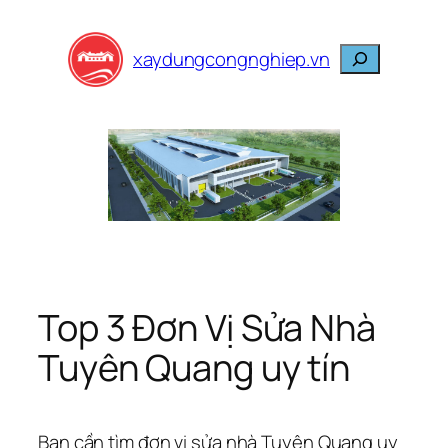
Skip
to
Search
xaydungcongnghiep.vn
content
Top 3 Đơn Vị Sửa Nhà
Tuyên Quang uy tín
Bạn cần tìm đơn vị sửa nhà Tuyên Quang uy