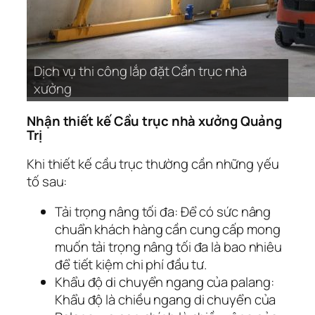
Dịch vụ thi công lắp đặt Cần trục nhà
Dịch vụ thi công lắp đặt Cần trục nhà
Dịch vụ thi công lắp đặt Cần trục nhà
Dịch vụ thi công lắp đặt Cần trục nhà
Dịch vụ thi công lắp đặt Cần trục nhà
Dịch vụ thi công lắp đặt Cần trục nhà
Dịch vụ thi công lắp đặt Cần trục nhà
Dịch vụ thi công lắp đặt Cần trục nhà
Dịch vụ thi công lắp đặt Cần trục nhà
Dịch vụ thi công lắp đặt Cần trục nhà
Dịch vụ thi công lắp đặt Cần trục nhà
Dịch vụ thi công lắp đặt Cần trục nhà
Dịch vụ thi công lắp đặt Cần trục nhà
Dịch vụ thi công lắp đặt Cần trục nhà
Dịch vụ thi công lắp đặt Cần trục nhà
xưởng
xưởng
xưởng
xưởng
xưởng
xưởng
xưởng
xưởng
xưởng
xưởng
xưởng
xưởng
xưởng
xưởng
xưởng
Nhận thiết kế Cầu trục nhà xưởng Quảng
Trị
Khi thiết kế cầu trục thường cần những yếu
tố sau:
Tải trọng nâng tối đa: Để có sức nâng
chuẩn khách hàng cần cung cấp mong
muốn tải trọng nâng tối đa là bao nhiêu
để tiết kiệm chi phí đầu tư.
Khẩu độ di chuyển ngang của palang:
Khẩu độ là chiều ngang di chuyển của