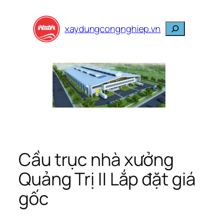
Skip
to
Search
xaydungcongnghiep.vn
content
Cầu trục nhà xưởng
Quảng Trị || Lắp đặt giá
gốc