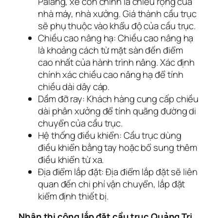
Palang, xe con chính là chiều rộng của
nhà máy, nhà xưởng. Giá thành cầu trục
sẽ phụ thuộc vào khẩu độ của cầu trục.
Chiều cao nâng hạ: Chiều cao nâng hạ
là khoảng cách từ mặt sàn đến điểm
cao nhất của hành trình nâng. Xác định
chính xác chiều cao nâng hạ để tính
chiều dài dây cáp.
Dầm đỡ ray: Khách hàng cung cấp chiều
dài phân xưởng để tính quãng đường di
chuyển của cầu trục.
Hệ thống điều khiển: Cầu trục dùng
điều khiển bằng tay hoặc bổ sung thêm
điều khiển từ xa.
Địa điểm lắp đặt: Địa điểm lắp đặt sẽ liên
quan đến chi phí vận chuyển, lắp đặt
kiểm định thiết bị.
Nhận thi công lắp đặt cầu trục Quảng Trị