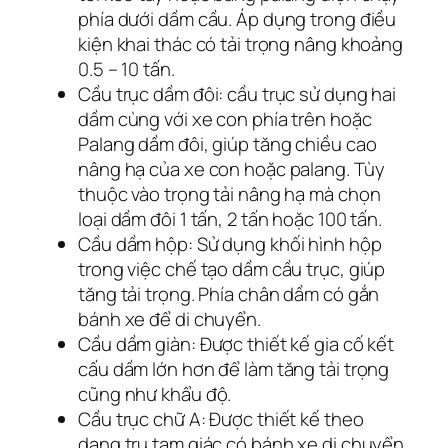
phía dưới dầm cầu. Áp dụng trong điều
kiện khai thác có tải trọng nâng khoảng
0.5 – 10 tấn.
Cầu trục dầm đôi: cầu trục sử dụng hai
dầm cùng với xe con phía trên hoặc
Palang dầm đôi, giúp tăng chiều cao
nâng hạ của xe con hoặc palang. Tùy
thuộc vào trọng tải nâng hạ mà chọn
loại dầm đôi 1 tấn, 2 tấn hoặc 100 tấn.
Cầu dầm hộp: Sử dụng khối hình hộp
trong việc chế tạo dầm cầu trục, giúp
tăng tải trọng. Phía chân dầm có gắn
bánh xe để di chuyển.
Cầu dầm giàn: Được thiết kế gia cố kết
cấu dầm lớn hơn để làm tăng tải trọng
cũng như khẩu độ.
Cầu trục chữ A: Được thiết kế theo
dạng trụ tam giác có bánh xe di chuyển