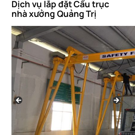
Dịch vụ lắp đặt Cầu trục
nhà xưởng Quảng Trị