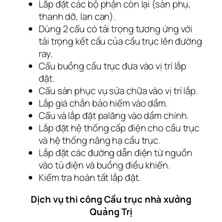
Lắp đặt các bộ phận còn lại (sàn phụ,
thanh dỡ, lan can).
Dùng 2 cẩu có tải trọng tương ứng với
tải trọng kết cấu của cầu trục lên đường
ray.
Cẩu buồng cầu trục đưa vào vị trí lắp
đặt.
Cẩu sàn phục vụ sửa chữa vào vị trí lắp.
Lắp giá chắn bảo hiểm vào dầm.
Cẩu và lắp đặt palăng vào dầm chính.
Lắp đặt hệ thống cấp điện cho cầu trục
và hệ thống nâng hạ cầu trục.
Lắp đặt các đường dẫn điện từ nguồn
vào tủ điện và buồng điều khiển.
Kiểm tra hoàn tất lắp đặt.
Dịch vụ thi công Cầu trục nhà xưởng
Quảng Trị