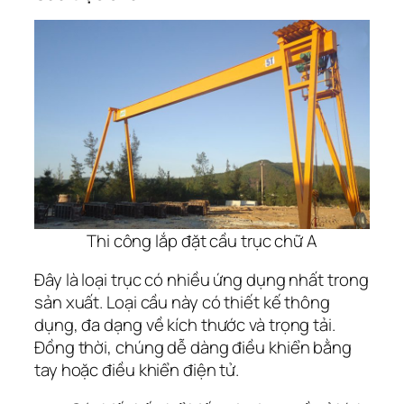
Thi công lắp đặt cầu trục chữ A
Đây là loại trục có nhiều ứng dụng nhất trong
sản xuất. Loại cầu này có thiết kế thông
dụng, đa dạng về kích thước và trọng tải.
Đồng thời, chúng dễ dàng điều khiển bằng
tay hoặc điều khiển điện tử.