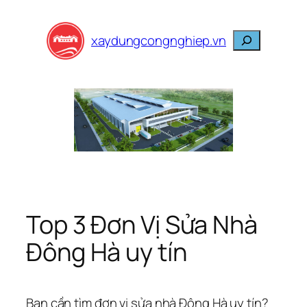
Skip
to
Search
xaydungcongnghiep.vn
content
Top 3 Đơn Vị Sửa Nhà
Đông Hà uy tín
Bạn cần tìm đơn vị sửa nhà Đông Hà uy tín?