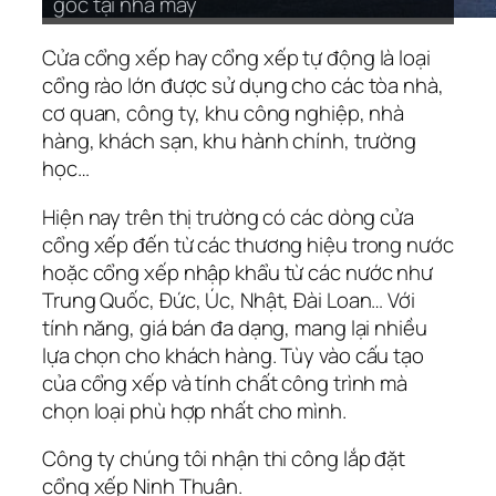
gốc tại nhà máy
gốc tại nhà máy
gốc tại nhà máy
gốc tại nhà máy
gốc tại nhà máy
gốc tại nhà máy
gốc tại nhà máy
gốc tại nhà máy
gốc tại nhà máy
gốc tại nhà máy
gốc tại nhà máy
gốc tại nhà máy
gốc tại nhà máy
gốc tại nhà máy
gốc tại nhà máy
gốc tại nhà máy
gốc tại nhà máy
gốc tại nhà máy
gốc tại nhà máy
gốc tại nhà máy
gốc tại nhà máy
gốc tại nhà máy
Cửa cổng xếp hay cổng xếp tự động là loại
cổng rào lớn được sử dụng cho các tòa nhà,
cơ quan, công ty, khu công nghiệp, nhà
hàng, khách sạn, khu hành chính, trường
học…
Hiện nay trên thị trường có các dòng cửa
cổng xếp đến từ các thương hiệu trong nước
hoặc cổng xếp nhập khẩu từ các nước như
Trung Quốc, Đức, Úc, Nhật, Đài Loan… Với
tính năng, giá bán đa dạng, mang lại nhiều
lựa chọn cho khách hàng. Tùy vào cấu tạo
của cổng xếp và tính chất công trình mà
chọn loại phù hợp nhất cho mình.
Công ty chúng tôi nhận thi công lắp đặt
cổng xếp Ninh Thuận.