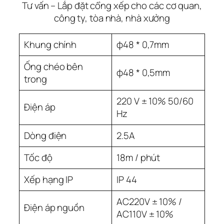
Tư vấn – Lắp đặt cổng xếp cho các cơ quan,
công ty, tòa nhà, nhà xưởng
Khung chính
φ48 * 0,7mm
Ống chéo bên
φ48 * 0,5mm
trong
220 V ± 10% 50/60
Điện áp
Hz
Dòng điện
2.5A
Tốc độ
18m / phút
Xếp hạng IP
IP 44
AC220V ± 10% /
Điện áp nguồn
AC110V ± 10%