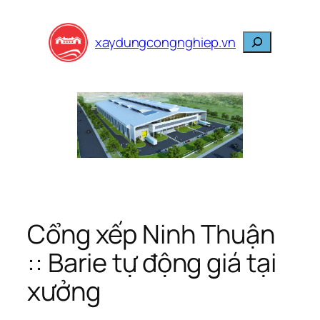
Skip
to
Search
xaydungcongnghiep.vn
content
Cổng xếp Ninh Thuận
:: Barie tự động giá tại
xưởng