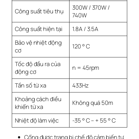
300W / 370W /
Công suất tiêu thụ
740W
Công suất hiện tại
1.8A / 3.5A
Bảo vệ nhiệt động
120 ° C
cơ
Tốc độ đầu ra của
n = 45rpm
động cơ
Tần số từ xa
433Hz
Khoảng cách điều
Không quá 50m
khiển từ xa
Nhiệt độ làm việc
-35 ° C – + 55 ° C
Cổng được trang bị chế độ cảm biến tự