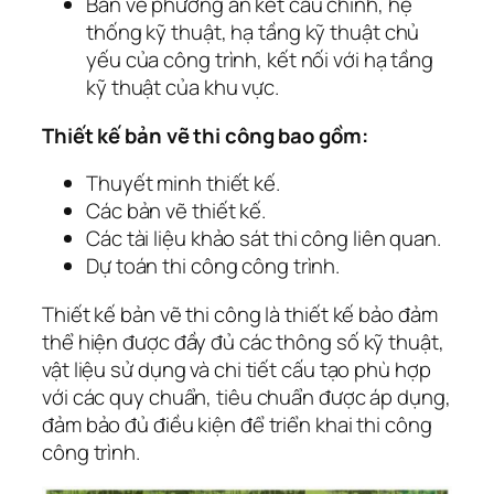
Bản vẽ phương án kết cấu chính, hệ
thống kỹ thuật, hạ tầng kỹ thuật chủ
yếu của công trình, kết nối với hạ tầng
kỹ thuật của khu vực.
Thiết kế bản vẽ thi công bao gồm:
Thuyết minh thiết kế.
Các bản vẽ thiết kế.
Các tài liệu khảo sát thi công liên quan.
Dự toán thi công công trình.
Thiết kế bản vẽ thi công là thiết kế bảo đảm
thể hiện được đầy đủ các thông số kỹ thuật,
vật liệu sử dụng và chi tiết cấu tạo phù hợp
với các quy chuẩn, tiêu chuẩn được áp dụng,
đảm bảo đủ điều kiện để triển khai thi công
công trình.