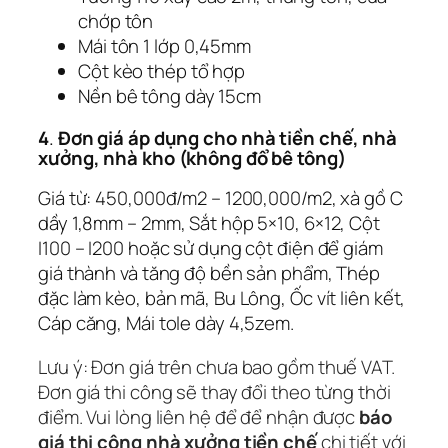
chớp tôn
Mái tôn 1 lớp 0,45mm
Cột kèo thép tổ hợp
Nền bê tông dày 15cm
4
.
Đơn giá áp dụng cho nhà tiền chế, nhà
xưởng, nhà kho (không đổ bê tông)
Giá từ: 450,000đ/m2 – 1200,000/m2, xà gồ C
dầy 1,8mm – 2mm, Sắt hộp 5×10, 6×12, Cột
I100 – I200 hoặc sử dụng cột điện để giám
giá thành và tăng độ bền sản phẩm, Thép
đặc làm kèo, bản mã, Bu Lông, Ốc vít liên kết,
Cáp căng, Mái tole dày 4,5zem.
Lưu ý:
Đơn giá trên chưa bao gồm thuế VAT.
Đơn giá thi công sẽ thay đổi theo từng thời
điểm. Vui lòng liên hệ để để nhận được
báo
giá thi công nhà xưởng tiền chế
chi tiết với