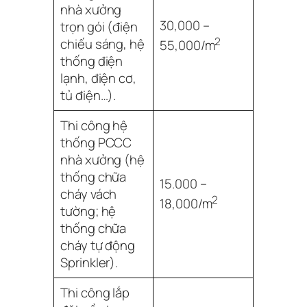
nhà xưởng
30,000 –
trọn gói (điện
2
chiếu sáng, hệ
55,000/m
thống điện
lạnh, điện cơ,
tủ điện…).
Thi công hệ
thống PCCC
nhà xưởng (hệ
thống chữa
15.000 –
cháy vách
2
18,000/m
tường; hệ
thống chữa
cháy tự động
Sprinkler).
Thi công lắp