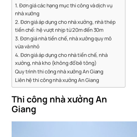
1. Đơn giá các hạng mục thi công và dịch vụ
nhà xưởng
2. Đơn giá áp dụng cho nhà xưởng, nhà thép
tiền chế: hệ vượt nhịp từ 20m đến 30m
3. Đơn giá nhà tiền chế, nhà xưởng quy mô
vừa và nhỏ
4. Đơn giá áp dụng cho nhà tiền chế, nhà
xưởng, nhà kho (không đổ bê tông)
Quy trình thi công nhà xưởng An Giang
Liên hệ thi công nhà xưởng An Giang
Thi công nhà xưởng An
Giang