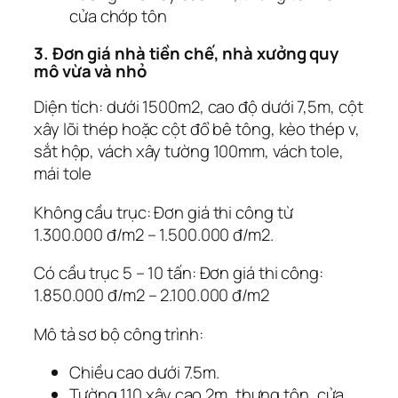
cửa chớp tôn
3. Đơn giá nhà tiền chế, nhà xưởng quy
mô vừa và nhỏ
Diện tích: dưới 1500m2, cao độ dưới 7,5m, cột
xây lõi thép hoặc cột đổ bê tông, kèo thép v,
sắt hộp, vách xây tường 100mm, vách tole,
mái tole
Không cầu trục: Đơn giá thi công từ
1.300.000 đ/m2 – 1.500.000 đ/m2.
Có cầu trục 5 – 10 tấn: Đơn giá thi công:
1.850.000 đ/m2 – 2.100.000 đ/m2
Mô tả sơ bộ công trình:
Chiều cao dưới 7.5m.
Tường 110 xây cao 2m, thưng tôn, cửa