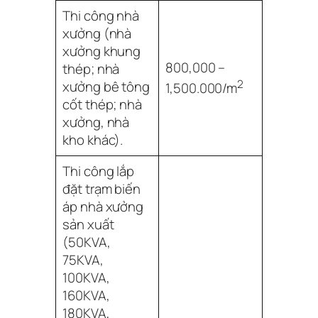
Thi công nhà
xưởng (nhà
xưởng khung
800,000 –
thép; nhà
2
xưởng bê tông
1,500.000/m
cốt thép; nhà
xưởng, nhà
kho khác).
Thi công lắp
đặt trạm biến
áp nhà xưởng
sản xuất
(50KVA,
75KVA,
100KVA,
160KVA,
180KVA,