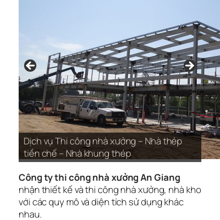
Dịch vụ Thi công nhà xưởng – Nhà thép
Dịch vụ Thi công nhà xưởng – Nhà thép
Dịch vụ Thi công nhà xưởng – Nhà thép
Dịch vụ Thi công nhà xưởng – Nhà thép
Dịch vụ Thi công nhà xưởng – Nhà thép
Dịch vụ Thi công nhà xưởng – Nhà thép
Dịch vụ Thi công nhà xưởng – Nhà thép
Dịch vụ Thi công nhà xưởng – Nhà thép
Dịch vụ Thi công nhà xưởng – Nhà thép
Dịch vụ Thi công nhà xưởng – Nhà thép
Dịch vụ Thi công nhà xưởng – Nhà thép
Dịch vụ Thi công nhà xưởng – Nhà thép
Dịch vụ Thi công nhà xưởng – Nhà thép
Dịch vụ Thi công nhà xưởng – Nhà thép
Dịch vụ Thi công nhà xưởng – Nhà thép
Dịch vụ Thi công nhà xưởng – Nhà thép
tiền chế – Nhà khung thép
tiền chế – Nhà khung thép
tiền chế – Nhà khung thép
tiền chế – Nhà khung thép
tiền chế – Nhà khung thép
tiền chế – Nhà khung thép
tiền chế – Nhà khung thép
tiền chế – Nhà khung thép
tiền chế – Nhà khung thép
tiền chế – Nhà khung thép
tiền chế – Nhà khung thép
tiền chế – Nhà khung thép
tiền chế – Nhà khung thép
tiền chế – Nhà khung thép
tiền chế – Nhà khung thép
tiền chế – Nhà khung thép
Công ty thi công nhà xưởng An Giang
nhận thiết kế và thi công nhà xưởng, nhà kho
với các quy mô và diện tích sử dụng khác
nhau.