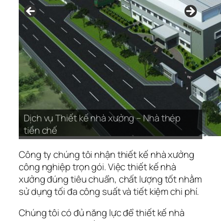
Dịch vụ Thiết kế nhà xưởng – Nhà thép
Dịch vụ Thiết kế nhà xưởng – Nhà thép
Dịch vụ Thiết kế nhà xưởng – Nhà thép
Dịch vụ Thiết kế nhà xưởng – Nhà thép
Dịch vụ Thiết kế nhà xưởng – Nhà thép
Dịch vụ Thiết kế nhà xưởng – Nhà thép
Dịch vụ Thiết kế nhà xưởng – Nhà thép
Dịch vụ Thiết kế nhà xưởng – Nhà thép
Dịch vụ Thiết kế nhà xưởng – Nhà thép
Dịch vụ Thiết kế nhà xưởng – Nhà thép
Dịch vụ Thiết kế nhà xưởng – Nhà thép
Dịch vụ Thiết kế nhà xưởng – Nhà thép
Dịch vụ Thiết kế nhà xưởng – Nhà thép
Dịch vụ Thiết kế nhà xưởng – Nhà thép
Dịch vụ Thiết kế nhà xưởng – Nhà thép
Dịch vụ Thiết kế nhà xưởng – Nhà thép
Dịch vụ Thiết kế nhà xưởng – Nhà thép
Dịch vụ Thiết kế nhà xưởng – Nhà thép
Dịch vụ Thiết kế nhà xưởng – Nhà thép
Dịch vụ Thiết kế nhà xưởng – Nhà thép
Dịch vụ Thiết kế nhà xưởng – Nhà thép
Dịch vụ Thiết kế nhà xưởng – Nhà thép
Dịch vụ Thiết kế nhà xưởng – Nhà thép
Dịch vụ Thiết kế nhà xưởng – Nhà thép
Dịch vụ Thiết kế nhà xưởng – Nhà thép
Dịch vụ Thiết kế nhà xưởng – Nhà thép
Dịch vụ Thiết kế nhà xưởng – Nhà thép
Dịch vụ Thiết kế nhà xưởng – Nhà thép
tiền chế
tiền chế
tiền chế
tiền chế
tiền chế
tiền chế
tiền chế
tiền chế
tiền chế
tiền chế
tiền chế
tiền chế
tiền chế
tiền chế
tiền chế
tiền chế
tiền chế
tiền chế
tiền chế
tiền chế
tiền chế
tiền chế
tiền chế
tiền chế
tiền chế
tiền chế
tiền chế
tiền chế
Công ty chúng tôi nhận thiết kế nhà xưởng
công nghiệp trọn gói. Việc thiết kế nhà
xưởng đúng tiêu chuẩn, chất lượng tốt nhằm
sử dụng tối đa công suất và tiết kiệm chi phí.
Chúng tôi có đủ năng lực để thiết kế nhà