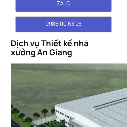
ZALO
0985 00 63 25
Dịch vụ Thiết kế nhà
xưởng
An Giang