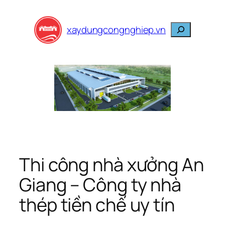
Skip
to
Search
xaydungcongnghiep.vn
content
Thi công nhà xưởng An
Giang – Công ty nhà
thép tiền chế uy tín