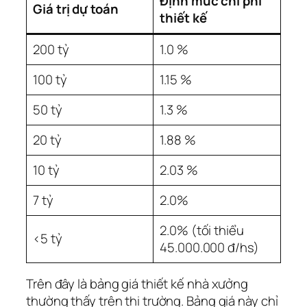
Định mức chi phí
Giá trị dự toán
thiết kế
200 tỷ
1.0 %
100 tỷ
1.15 %
50 tỷ
1.3 %
20 tỷ
1.88 %
10 tỷ
2.03 %
7 tỷ
2.0%
2.0% (tối thiểu
<5 tỷ
45.000.000 đ/hs)
Trên đây là bảng giá thiết kế nhà xưởng
thường thấy trên thị trường. Bảng giá này chỉ