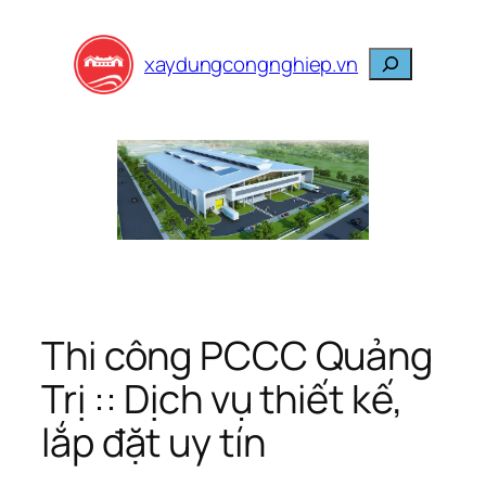
Skip
to
Search
xaydungcongnghiep.vn
content
Thi công PCCC Quảng
Trị :: Dịch vụ thiết kế,
lắp đặt uy tín