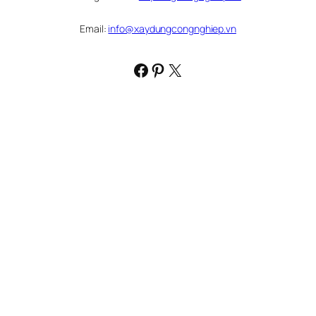
Email:
info@xaydungcongnghiep.vn
Facebook
Pinterest
X