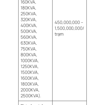
160KVA,
180KVA,
250KVA,
320KVA,
450,000,000 –
400KVA,
1,500,000,000/
500KVA,
trạm
560KVA,
630KVA,
750KVA,
800KVA,
1000KVA,
1250KVA,
1500KVA,
1600KVA,
1800KVA,
2000KVA,
2500KVA).