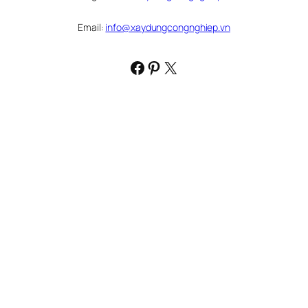
Email:
info@xaydungcongnghiep.vn
Facebook
Pinterest
X