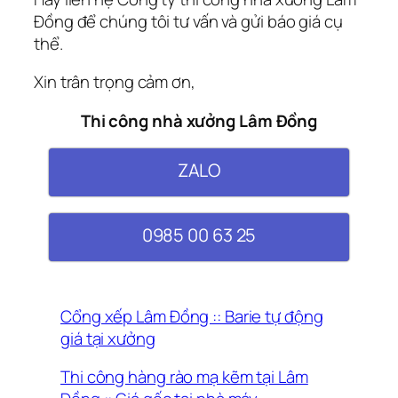
Đồng để chúng tôi tư vấn và gửi báo giá cụ
thể.
Xin trân trọng cảm ơn,
Thi công nhà xưởng Lâm Đồng
ZALO
0985 00 63 25
Cổng xếp Lâm Đồng :: Barie tự động
giá tại xưởng
Thi công hàng rào mạ kẽm tại Lâm