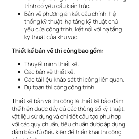
trình có yêu cầu kiến trúc.
Bản vẽ phương án kết cấu chính, hệ
thống kỹ thuật, hạ tầng kỹ thuật chủ
yếu của công trình, kết nối với hạ tầng
kỹ thuật của khu vực.
Thiết kế bản vẽ thi công bao gồm:
Thuyết minh thiết kế.
Các bản vẽ thiết kế.
Các tài liệu khảo sát thi công liên quan.
Dự toán thi công công trình.
Thiết kế bản vẽ thi công là thiết kế bảo đảm
thể hiện được đầy đủ các thông số kỹ thuật,
vật liệu sử dụng và chi tiết cấu tạo phù hợp
với các quy chuẩn, tiêu chuẩn được áp dụng,
đảm bảo đủ điều kiện để triển khai thi công