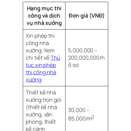
Hạng mục thi
công và dịch
Đơn giá (VNĐ)
vụ nhà xưởng
Xin phép thi
công nhà
xưởng. Xem
5,000,000 –
chi tiết về
Thủ
200,000,000/h
tục xin phép
ồ sơ
thi công nhà
xưởng
Thiết kế nhà
xưởng trọn gói
(thiết kế nhà
30,000 –
xưởng, văn
2
85,000/m
phòng; thiết
kế cảnh