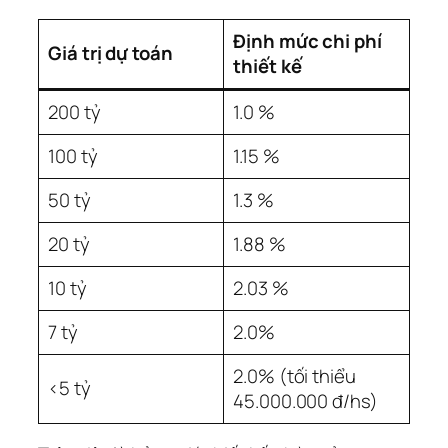
Định mức chi phí
Giá trị dự toán
thiết kế
200 tỷ
1.0 %
100 tỷ
1.15 %
50 tỷ
1.3 %
20 tỷ
1.88 %
10 tỷ
2.03 %
7 tỷ
2.0%
2.0% (tối thiểu
<5 tỷ
45.000.000 đ/hs)