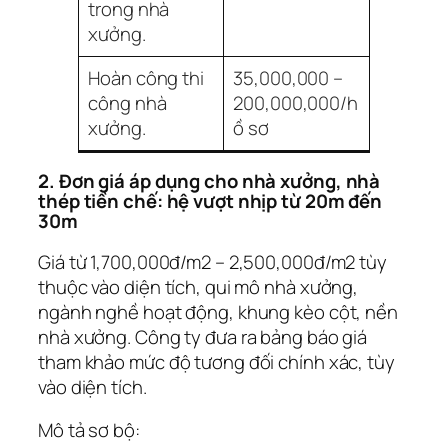
trong nhà
xưởng.
Hoàn công thi
35,000,000 –
công nhà
200,000,000/h
xưởng.
ồ sơ
2. Đơn giá áp dụng cho nhà xưởng, nhà
thép tiền chế: hệ vượt nhịp từ 20m đến
30m
Giá từ 1,700,000đ/m2 – 2,500,000đ/m2 tùy
thuộc vào diện tích, qui mô nhà xưởng,
ngành nghề hoạt động, khung kèo cột, nền
nhà xưởng. Công ty đưa ra bảng báo giá
tham khảo mức độ tương đối chính xác, tùy
vào diện tích.
Mô tả sơ bộ: