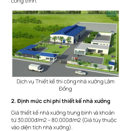
công trình.
Dịch vụ Thiết kế thi công nhà xưởng Lâm
Đồng
2. Định mức chi phí thiết kế nhà xưởng
Giá thiết kế nhà xưởng trung bình và khoản
từ 30.000đ/m2 – 80.000đ/m2 (Giá tùy thuộc
vào diện tích nhà xưởng).