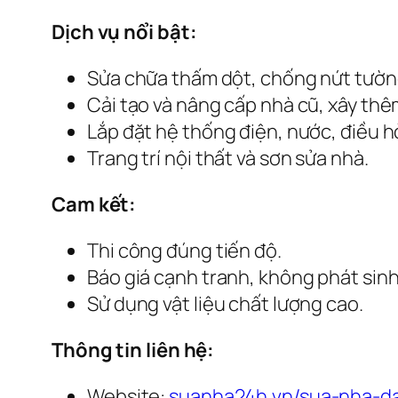
Dịch vụ nổi bật:
Sửa chữa thấm dột, chống nứt tườn
Cải tạo và nâng cấp nhà cũ, xây th
Lắp đặt hệ thống điện, nước, điều h
Trang trí nội thất và sơn sửa nhà.
Cam kết:
Thi công đúng tiến độ.
Báo giá cạnh tranh, không phát sinh 
Sử dụng vật liệu chất lượng cao.
Thông tin liên hệ:
Website:
suanha24h.vn/sua-nha-da