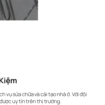
 Kiệm
 vụ sửa chữa và cải tạo nhà ở. Với đội
ược uy tín trên thị trường.