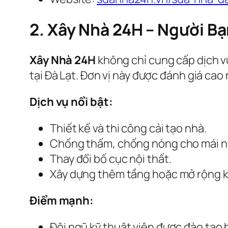
2. Xây Nhà 24H – Người B
Xây Nhà 24H
không chỉ cung cấp dịch vụ
tại Đà Lạt. Đơn vị này được đánh giá ca
Dịch vụ nổi bật:
Thiết kế và thi công cải tạo nhà.
Chống thấm, chống nóng cho mái n
Thay đổi bố cục nội thất.
Xây dựng thêm tầng hoặc mở rộng k
Điểm mạnh:
Đội ngũ kỹ thuật viên được đào tạo 