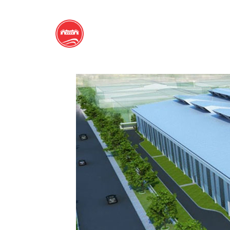
Skip
to
content